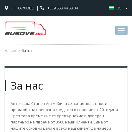
ГР. КАРЛОВО
+359 888 44 88 04
BG
Toggl
navig
Начало
За нас
За нас
Автокъща Станев Автмобили се занимава с внос и
продажба на превозни средства от повече от 20 години.
През това време ние се превърнахме в доверен
партньор на пвоече от 3500 наши клиенти. Една от
нашите основни цели е всеки наш клиент да намери