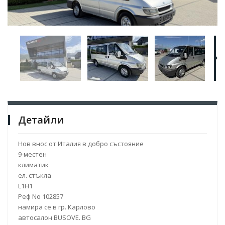
Детайли
Нов внос от Италия в добро състояние
9-местен
климатик
ел. стъкла
L1H1
Реф No 102857
намира се в гр. Карлово
автосалон BUSOVE. BG