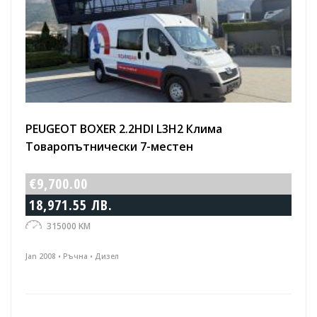
PEUGEOT BOXER 2.2HDI L3H2 Клима
Toваропътнически 7-местен
€9,700.00
18,971.55 ЛВ.
315000 KM
Jan 2008 • Ръчна • Дизел